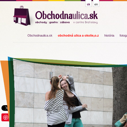
sk
en
Obchodnaulica.sk
obchodná ulica a okolie,o.z
história
fotog
Save