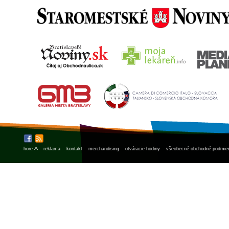
^
hore
reklama
kontakt
merchandising
otváracie hodiny
všeobecné obchodné podmie