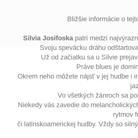
Bližšie informácie o te
Silvia Josifoska
patri medzi najvýrazn
Svoju spevácku dráhu odštartoval
Už od začiatku sa u Silvie prejav
Práve blues je domin
Okrem neho môžete nájsť v jej hudbe i in
ja
Vo všetkých žánroch sa po
Niekedy vás zavedie do melancholických,
rytmov f
či latinskoamerickej hudby. Vždy so si