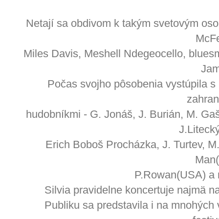
Netají sa obdivom k takým svetovým os
McFe
Miles Davis, Meshell Ndegeocello, blue
Jam
Počas svojho pôsobenia vystúpila s
zahran
hudobníkmi - G. Jonáš, J. Burián, M. Gašp
J.Liteck
Erich Boboš Procházka, J. Turtev, M
Man(
P.Rowan(USA) a 
Silvia pravidelne koncertuje najmä n
Publiku sa predstavila i na mnohýc