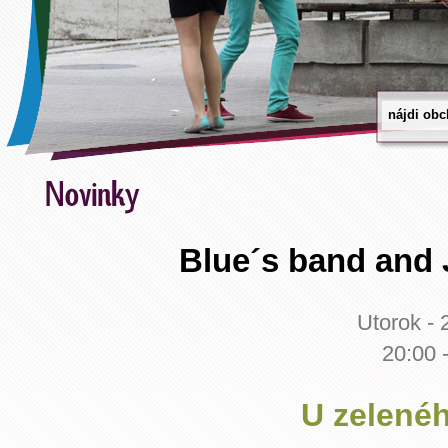
Blue´s band
and
Utorok - 
20:00 
U zelené