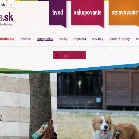
sk
en
kolie,o.z
história
fotogaléria
reality
doprava
novinky
akcie & zľavy
ne
1
2
3
4