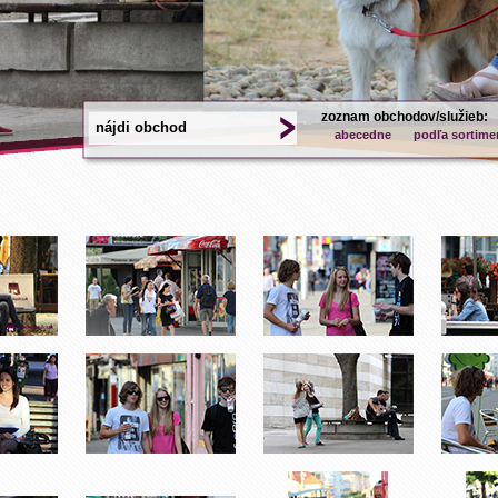
zoznam obchodov/služieb:
abecedne
podľa sortime