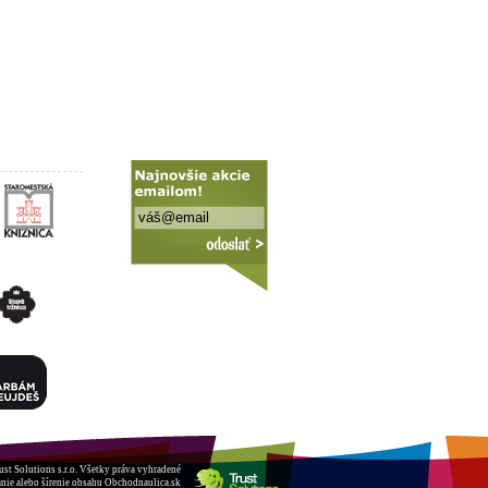
ust Solutions s.r.o.
Všetky práva vyhradené
nie alebo šírenie obsahu Obchodnaulica.sk