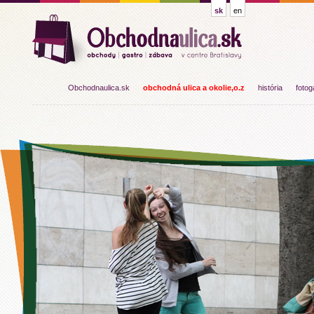
sk
en
Obchodnaulica.sk
obchodná ulica a okolie,o.z
história
fotog