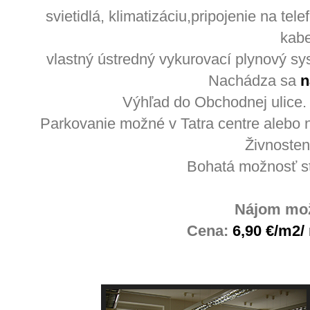
svietidlá, klimatizáciu,pripojenie na tel
kabe
vlastný ústredný vykurovací plynový sy
Nachádza sa
n
Výhľad do Obchodnej ulice.
Parkovanie možné v Tatra centre alebo 
Živnostens
Bohatá možnosť st
Nájom mo
Cena:
6,90 €
/m2/