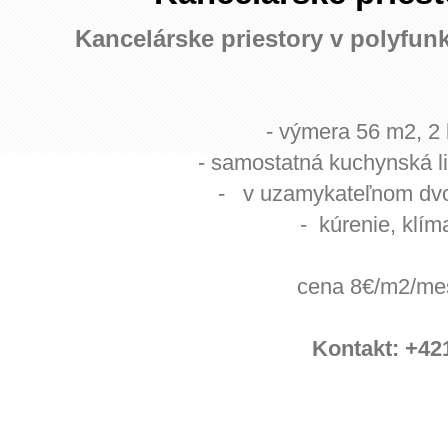
Kancelárske priestory v polyfun
- výmera 56 m
2
, 2
- samostatná kuchynská li
- v uzamykateľnom dvor
- kúrenie, klím
cena 8€/m2/mes
Kontakt: +42