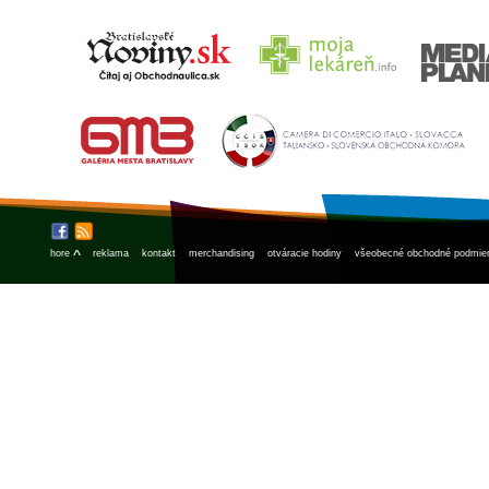
^
hore
reklama
kontakt
merchandising
otváracie hodiny
všeobecné obchodné podmie