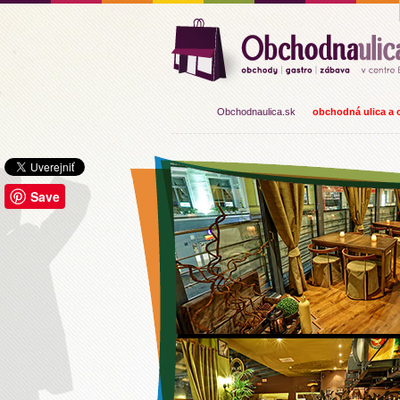
Obchodnaulica.sk
obchodná ulica a o
Save