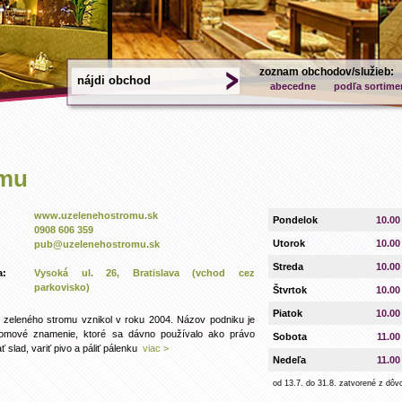
zoznam obchodov/služieb:
abecedne
podľa sortime
omu
www.uzelenehostromu.sk
Pondelok
10.00
0908 606 359
Utorok
10.00
pub@uzelenehostromu.sk
Streda
10.00
a:
Vysoká ul. 26, Bratislava (vchod cez
parkovisko)
Štvrtok
10.00
Piatok
10.00
 zeleného stromu vznikol v roku 2004. Názov podniku je
omové znamenie, ktoré sa dávno používalo ako právo
Sobota
11.00
ť slad, variť pivo a páliť pálenku
viac >
Nedeľa
11.00
od 13.7. do 31.8. zatvorené z dôv