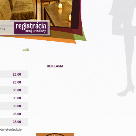
ntu
späť
REKLAMA
23.00
23.00
00.00
00.00
03.00
03.00
23.00
odu rekonštrukcie