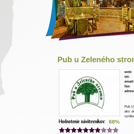
Pub u Zeleného str
web:
tel:
email:
fax:
adres
Pub U
ako d
vyrába
68%