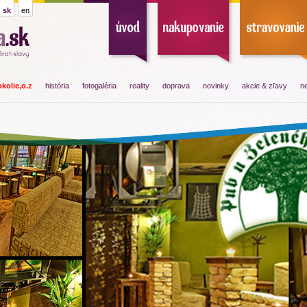
sk
en
kolie,o.z
história
fotogaléria
reality
doprava
novinky
akcie & zľavy
ne