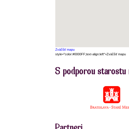
Zväčšiť mapu
style="color:#0000FF;text-align:left">Zväčšiť mapu