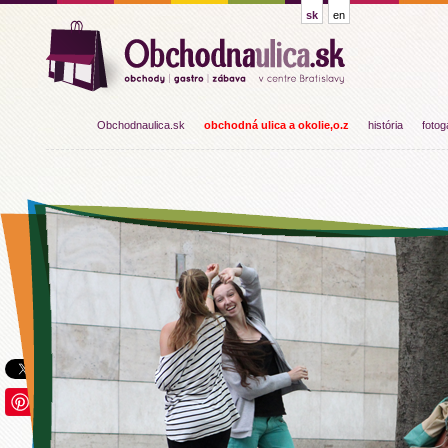
sk
en
Obchodnaulica.sk
obchodná ulica a okolie,o.z
história
fotog
Save