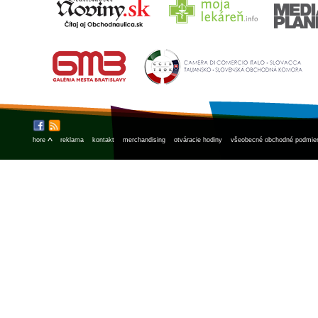
^
hore
reklama
kontakt
merchandising
otváracie hodiny
všeobecné obchodné podmie