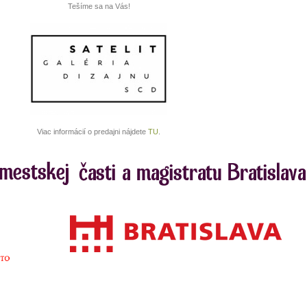
Tešíme sa na Vás!
Viac informácií o predajni nájdete
TU
.