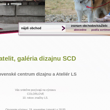
zoznam obchodov/služieb:
abecedne
podľa sortime
atelit, galéria dizajnu SCD
ovenské centrum dizajnu a Ateliér LS
Vás srdečne pozývajú na výstavu
COLORLOVE
10. rokov značky LS.
Otvorenie výstavy: 19. november (utorok) o 18.00