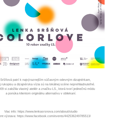
Sršňová patrí k najvýraznejším súčasným odevným dizajnérkam,
ej rukopisu a dizajnérska vízia sú na lokálnej scéne neprehliadnuteľné.
09 si založila vlastný ateliér a značku LS., ktorá tvorí jedinečnú módu
a ponúka klientom originálnu alternatívu v obliekaní.
Viac info: https://www.lenkasrsnova.com/about/studio
nt výstava: https://www.facebook.com/events/442536249785513/