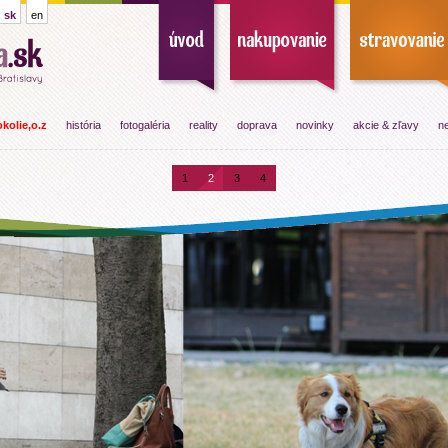
sk
en
kolie,o.z
história
fotogaléria
reality
doprava
novinky
akcie & zľavy
ne
1
2
3
4