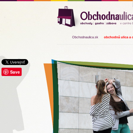
Obchodnaulica.sk
obchodná ulica a o
Save