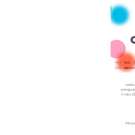
Lenka 
energia j
V roku 20
FB eve