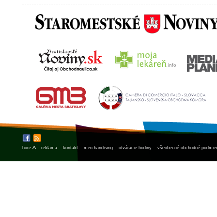
^
hore
reklama
kontakt
merchandising
otváracie hodiny
všeobecné obchodné podmie