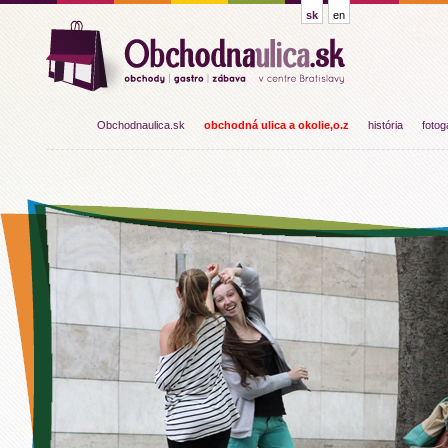
sk
en
Obchodnaulica.sk
obchodná ulica a okolie,o.z
história
fotog