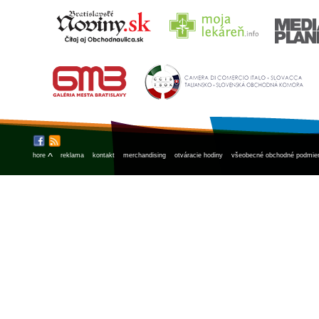
^
hore
reklama
kontakt
merchandising
otváracie hodiny
všeobecné obchodné podmie