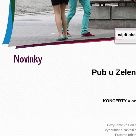
Pub u Zele
KONCERTY v cen
Pozývame vás od p
vychutnať si skvelú 
Prajeme príje