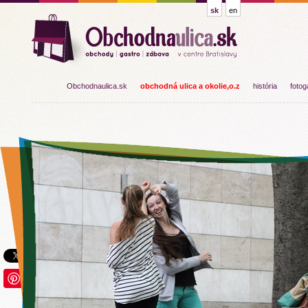
sk
en
Obchodnaulica.sk
obchodná ulica a okolie,o.z
história
fotog
Save