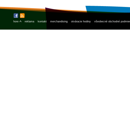
^
hore
reklama
kontakt
merchandising
otváracie hodiny
všeobecné obchodné podmie