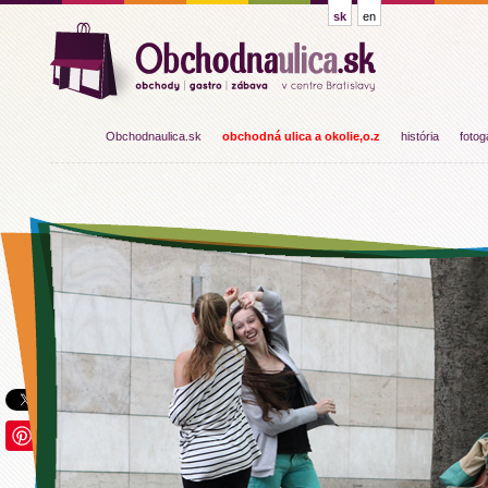
sk
en
Obchodnaulica.sk
obchodná ulica a okolie,o.z
história
fotog
Save