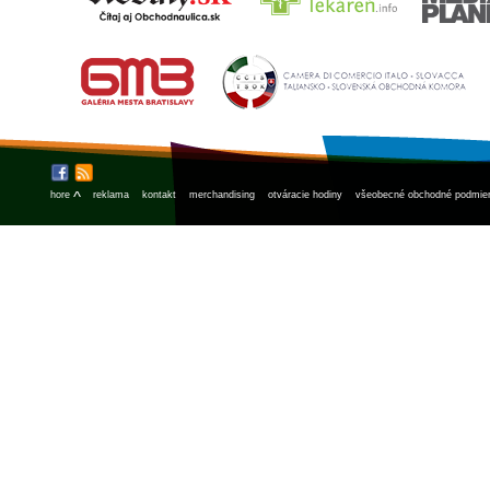
^
hore
reklama
kontakt
merchandising
otváracie hodiny
všeobecné obchodné podmie