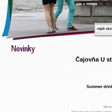
Čajovňa U st
Summer drink
Mili ka
Máme pre vás novú letnú ponuku