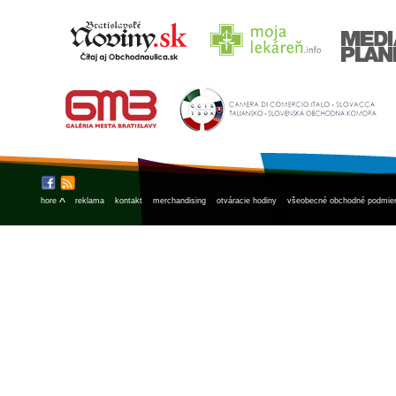
^
hore
reklama
kontakt
merchandising
otváracie hodiny
všeobecné obchodné podmie