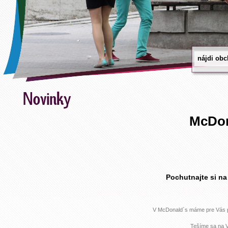
McDon
Pochutnajte si na
V McDonald´s máme pre Vás p
Tešíme sa na 