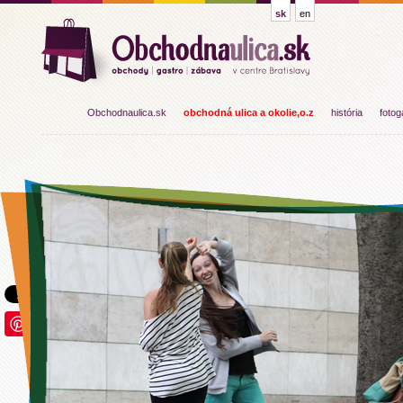
sk
en
Obchodnaulica.sk
obchodná ulica a okolie,o.z
história
fotog
Save