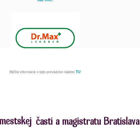
viac info..
TU
Bližšie informácie o tejto prevádzke nájdete