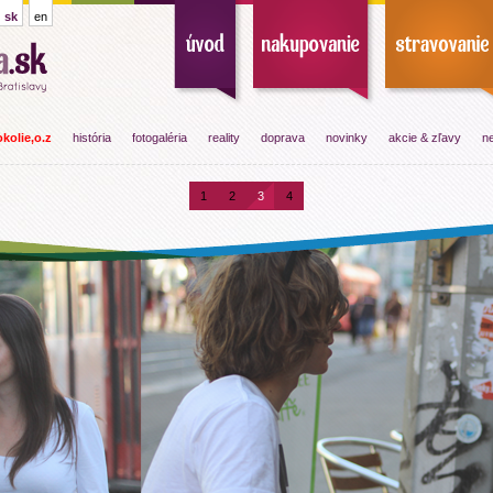
sk
en
kolie,o.z
história
fotogaléria
reality
doprava
novinky
akcie & zľavy
ne
1
2
3
4