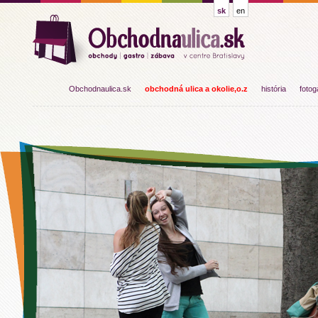
sk
en
Obchodnaulica.sk
obchodná ulica a okolie,o.z
história
fotog