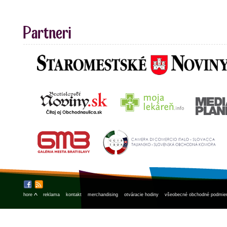
^
hore
reklama
kontakt
merchandising
otváracie hodiny
všeobecné obchodné podmie