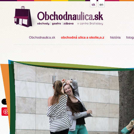
sk
en
Obchodnaulica.sk
obchodná ulica a okolie,o.z
história
fotog
Save