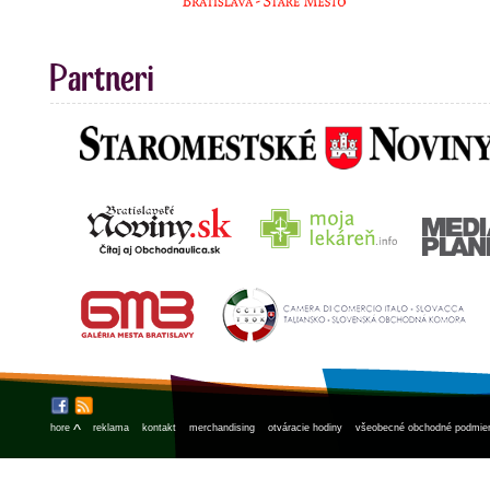
^
hore
reklama
kontakt
merchandising
otváracie hodiny
všeobecné obchodné podmie