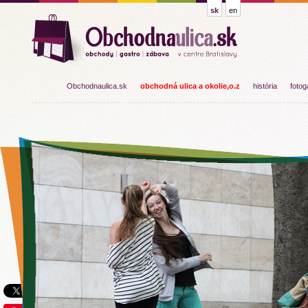
sk
en
Obchodnaulica.sk
obchodná ulica a okolie,o.z
história
fotog