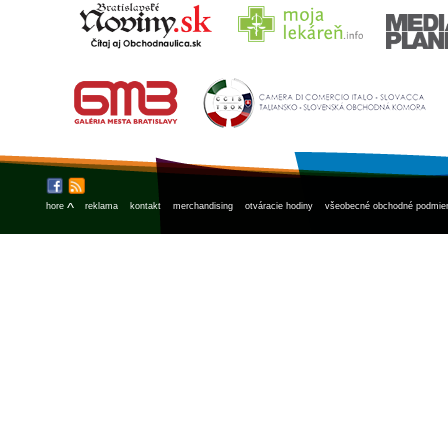
^
hore
reklama
kontakt
merchandising
otváracie hodiny
všeobecné obchodné podmie