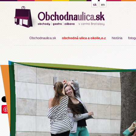
sk
en
Obchodnaulica.sk
obchodná ulica a okolie,o.z
história
fotog
Save