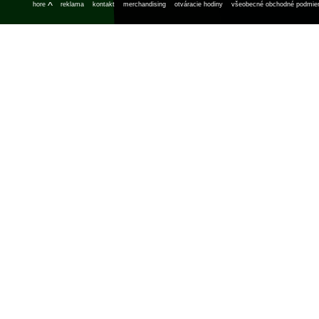
^
hore
reklama
kontakt
merchandising
otváracie hodiny
všeobecné obchodné podmie