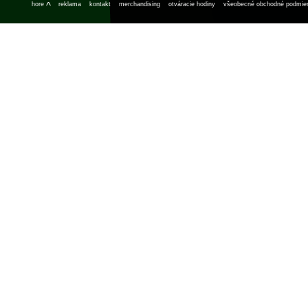
^
hore
reklama
kontakt
merchandising
otváracie hodiny
všeobecné obchodné podmie