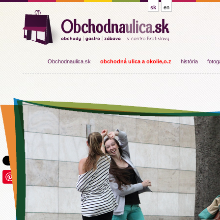
sk
en
Obchodnaulica.sk
obchodná ulica a okolie,o.z
história
fotog
Save