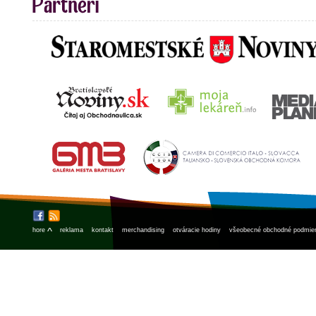
^
hore
reklama
kontakt
merchandising
otváracie hodiny
všeobecné obchodné podmie