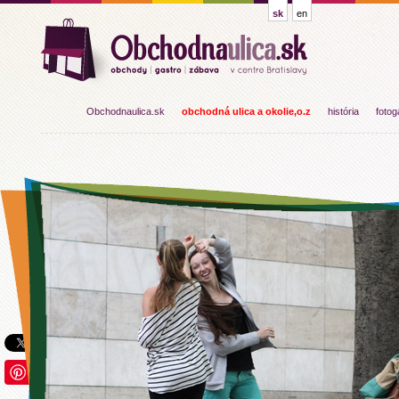
sk
en
Obchodnaulica.sk
obchodná ulica a okolie,o.z
história
fotog
Save