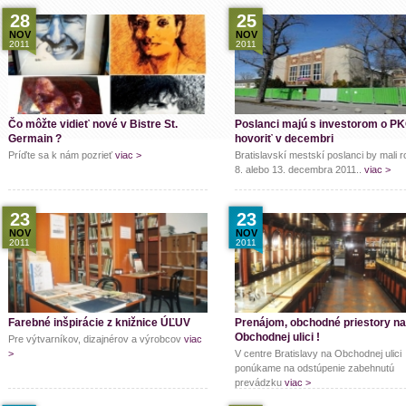
28
25
NOV
NOV
2011
2011
Čo môžte vidieť nové v Bistre St.
Poslanci majú s investorom o P
Germain ?
hovoriť v decembri
Príďte sa k nám pozrieť
viac >
Bratislavskí mestskí poslanci by mali 
8. alebo 13. decembra 2011..
viac >
23
23
NOV
NOV
2011
2011
Farebné inšpirácie z knižnice ÚĽUV
Prenájom, obchodné priestory na
Obchodnej ulici !
Pre výtvarníkov, dizajnérov a výrobcov
viac
>
V centre Bratislavy na Obchodnej ulici
ponúkame na odstúpenie zabehnutú
prevádzku
viac >