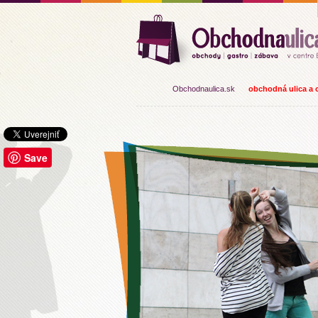
Obchodnaulica.sk
obchodná ulica a o
Save