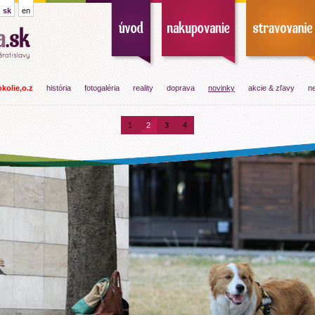
sk
en
kolie,o.z
história
fotogaléria
reality
doprava
novinky
akcie & zľavy
ne
1
2
3
4