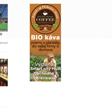
KO
rokovať