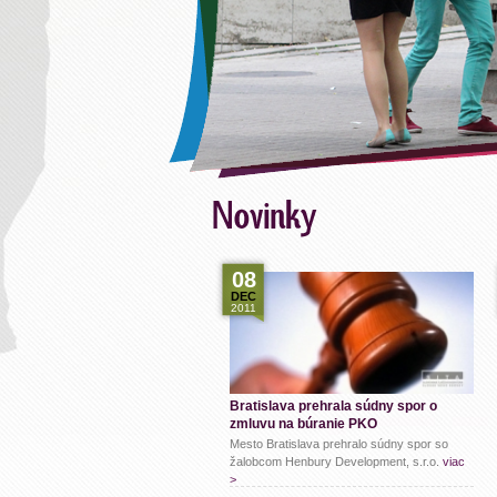
08
DEC
2011
Bratislava prehrala súdny spor o
zmluvu na búranie PKO
Mesto Bratislava prehralo súdny spor so
žalobcom Henbury Development, s.r.o.
viac
>