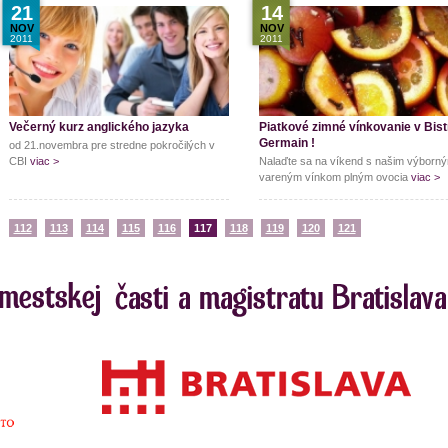
21
14
NOV
NOV
2011
2011
Večerný kurz anglického jazyka
Piatkové zimné vínkovanie v Bist
Germain !
od 21.novembra pre stredne pokročilých v
CBI
viac >
Nalaďte sa na víkend s našim výborn
vareným vínkom plným ovocia
viac >
…
112
113
114
115
116
117
118
119
120
121