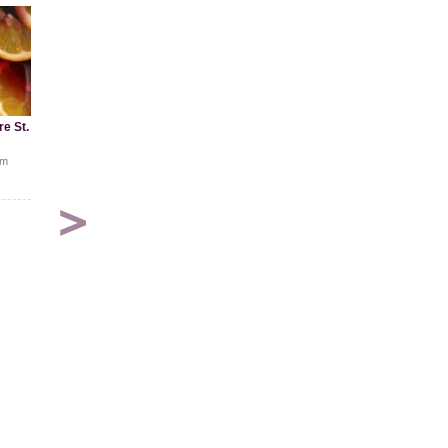
re St.
ým