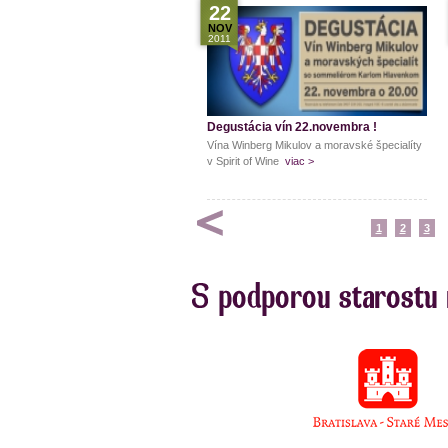
22
NOV
2011
Degustácia vín 22.novembra !
Vína Winberg Mikulov a moravské špecialíty
v Spirit of Wine
viac >
1
2
3