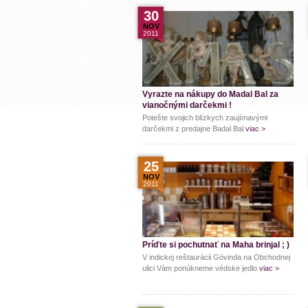
30
NOV
2011
Vyrazte na nákupy do Madal Bal za
vianočnými darčekmi !
Potešte svojich blízkych zaujímavými
darčekmi z predajne Badal Bal
viac >
25
NOV
2011
Príďte si pochutnať na Maha brinjal ; )
V indickej reštaurácii Góvinda na Obchodnej
ulici Vám ponúkneme védske jedlo
viac >