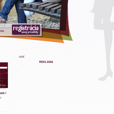
ntu
späť
REKLAMA
nom !
é