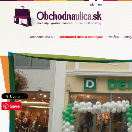
sk
en
Obchodnaulica.sk
obchodná ulica a okolie,o.z
história
fotog
Save