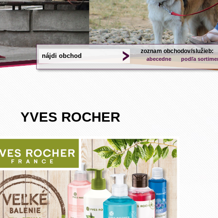
zoznam obchodov/služieb:
abecedne
podľa sortime
YVES ROCHER