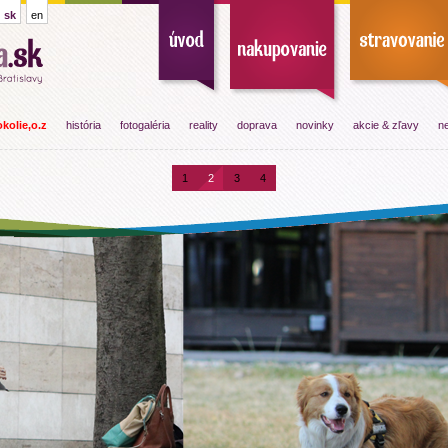
sk
en
kolie,o.z
história
fotogaléria
reality
doprava
novinky
akcie & zľavy
ne
1
2
3
4