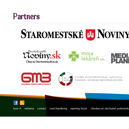
^
hore
reklama
contact
merchandising
opening hours
všeobecné obchodné podmienk