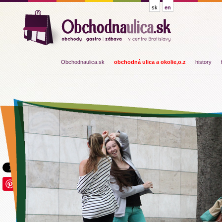
sk
en
Obchodnaulica.sk
obchodná ulica a okolie,o.z
history
Save