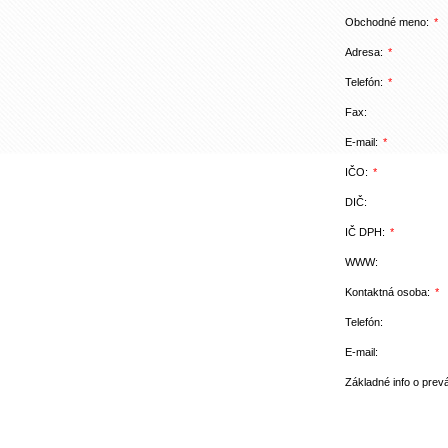
Obchodné meno:
*
Adresa:
*
Telefón:
*
Fax:
E-mail:
*
IČO:
*
DIČ:
IČ DPH:
*
WWW:
Kontaktná osoba:
*
Telefón:
E-mail:
Základné info o prev