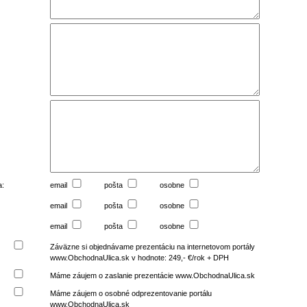
a:
email
pošta
osobne
email
pošta
osobne
email
pošta
osobne
Záväzne si objednávame prezentáciu na internetovom portály
www.ObchodnaUlica.sk v hodnote: 249,- €/rok + DPH
Máme záujem o zaslanie prezentácie www.ObchodnaUlica.sk
Máme záujem o osobné odprezentovanie portálu
www.ObchodnaUlica.sk