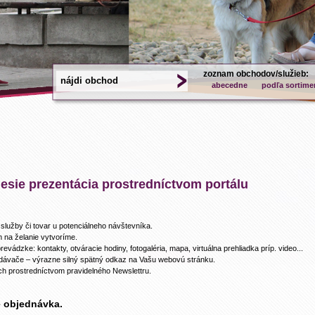
zoznam obchodov/služieb:
abecedne
podľa sortime
sie prezentácia prostredníctvom portálu
lužby či tovar u potenciálneho návštevníka.
 na želanie vytvoríme.
revádzke: kontakty, otváracie hodiny, fotogaléria, mapa, virtuálna prehliadka príp. video...
ádávače – výrazne silný spätný odkaz na Vašu webovú stránku.
ch prostredníctvom pravidelného Newslettru.
e objednávka.