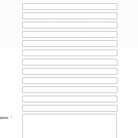
ádzke:
*