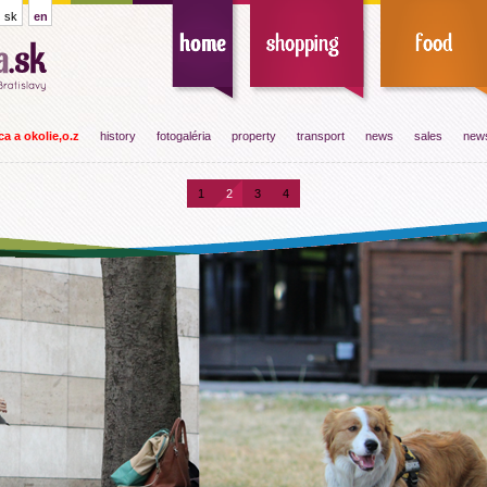
sk
en
a a okolie,o.z
history
fotogaléria
property
transport
news
sales
news
1
2
3
4