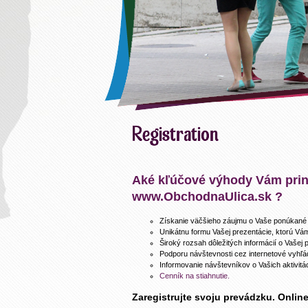
Aké kľúčové výhody Vám prine
www.ObchodnaUlica.sk ?
Získanie väčšieho záujmu o Vaše ponúkané s
Unikátnu formu Vašej prezentácie, ktorú Vám
Široký rozsah dôležitých informácií o Vašej p
Podporu návštevnosti cez internetové vyhľ
Informovanie návštevníkov o Vašich aktivitá
Cenník na stiahnutie.
Zaregistrujte svoju prevádzku. Onlin