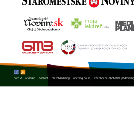
^
hore
reklama
contact
merchandising
opening hours
všeobecné obchodné podmienk