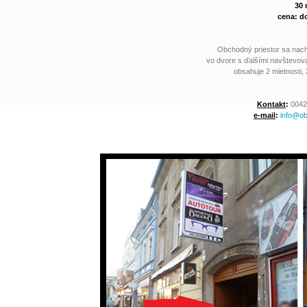
30
cena: 
Obchodný priestor sa nac
vo dvore s ďalšími navštevov
obsahuje 2 mietnosti,
Kontak
t
:
0042
e-mail
:
info@ob