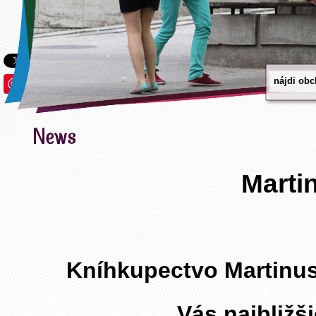
Save
Marti
Kníhkupectvo Martinus
Vás najbližš