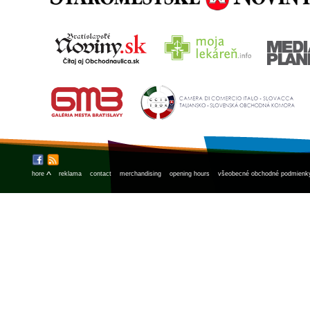
^
hore
reklama
contact
merchandising
opening hours
všeobecné obchodné podmienk