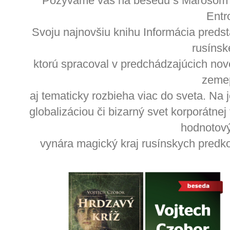
Pozývame vás na besedu s Marošom K
Entr
Svoju najnovšiu knihu Informácia preds
rusínsk
ktorú spracoval v predchádzajúcich nove
zeme
aj tematicky rozbieha viac do sveta. Na
globalizáciou či bizarný svet korporátnej
hodnotový
vynára magický kraj rusínskych predkov