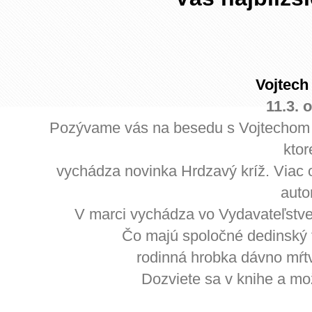
Vojtech
11.3. 
Pozývame vás na besedu s Vojtechom
kto
vychádza novinka Hrdzavý kríž. Viac 
auto
V marci vychádza vo Vydavateľstve 
Čo majú spoločné dedinský f
rodinná hrobka dávno mŕtv
Dozviete sa v knihe a mo