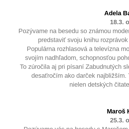
Adela B
18.3. 
Pozývame na besedu so známou moderá
predstaviť svoju knihu rozprávo
Populárna rozhlasová a televízna m
svojím nadhľadom, schopnosťou poho
To zúročila aj pri písaní Zabudnutých s
desaťročím ako darček najbližším. 
nielen detských čitate
Maroš 
25.3. 