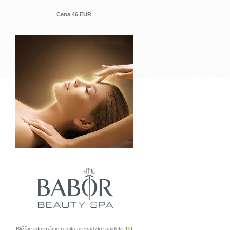
Cena 46 EUR
Bližšie informácie o tejto prevádzke nájdete
TU