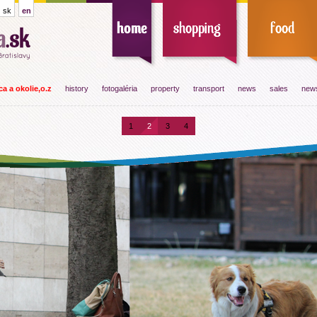
sk
en
a a okolie,o.z
history
fotogaléria
property
transport
news
sales
news
1
2
3
4