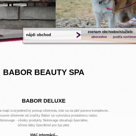
zoznam obchodov/služieb:
abecedne
podľa sortime
BABOR BEAUTY SPA
BABOR DELUXE
a majú svoj jedinečný postup ošetrenia, kde sa na pleť pozera komplexne..
uxusne ošetrenie od značky Babor sa vykonáva produktovu radou
Skinovage - všetky produkty Skinovage obsahujú špeciálne,
účinne látky špecifické pre typ pleti.
VIAC informácií...