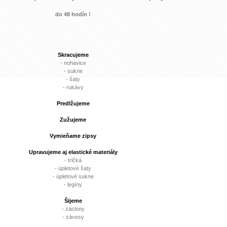
do 48 hodín !
Skracujeme
- nohavice
- sukne
- šaty
- rukávy
Predlžujeme
Zužujeme
Vymieňame zipsy
Upravujeme aj elastické materiály
- tričká
- úpletové šaty
- úpletové sukne
- legíny
Šijeme
- záclony
- závesy