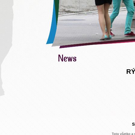
RÝ
S
Toto všetko a