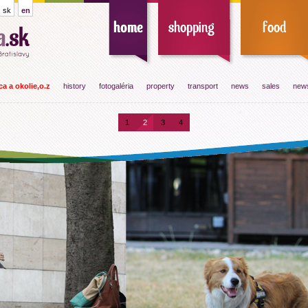
sk
en
a a okolie,o.z
history
fotogaléria
property
transport
news
sales
news
1
2
3
4