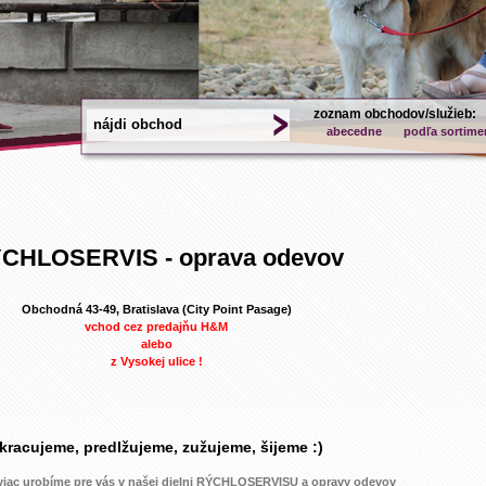
zoznam obchodov/služieb:
abecedne
podľa sortime
CHLOSERVIS - oprava odevov
Obchodná 43-49, Bratislava (City Point Pasage)
vchod cez predajňu H&M
alebo
z Vysokej ulice !
kracujeme, predlžujeme, zužujeme, šijeme :)
 viac urobíme pre vás v našej dielni RÝCHLOSERVISU a opravy odevov