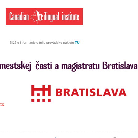
Bližšie informácie o tejto prevádzke nájdete
TU