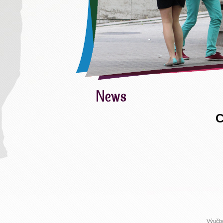
C
Výučbo