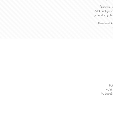
Študenti G
Zdokonaľujú sa
jednoduchých t
Absolventi k
Poč
vďaka
Po úspešn