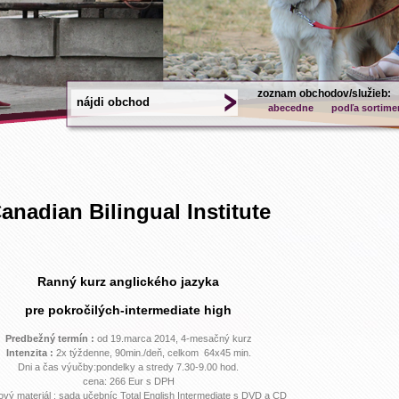
zoznam obchodov/služieb:
abecedne
podľa sortime
anadian Bilingual Institute
Ranný kurz anglického jazyka
pre pokročilých-intermediate high
Predbežný termín :
od 19.marca 2014, 4-mesačný kurz
Intenzita :
2x týždenne, 90min./deň, celkom 64x45 min.
Dni a čas výučby:pondelky a stredy 7.30-9.00 hod.
cena: 266 Eur s DPH
vý materiál : sada učebníc Total English Intermediate s DVD a CD