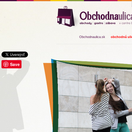
Obchodnaulica.sk
obchodná ulic
Save