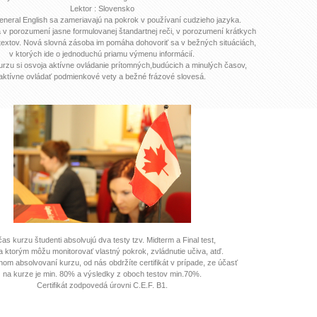
Lektor : Slovensko
eneral English sa zameriavajú na pokrok v používaní cudzieho jazyka.
 v porozumení jasne formulovanej štandartnej reči, v porozumení krátkych
extov. Nová slovná zásoba im pomáha dohovoriť sa v bežných situáciách,
v ktorých ide o jednoduchú priamu výmenu informácií.
urzu si osvoja aktívne ovládanie prítomných,budúcich a minulých časov,
aktívne ovládať podmienkové vety a bežné frázové slovesá.
as kurzu študenti absolvujú dva testy tzv. Midterm a Final test,
 ktorým môžu monitorovať vlastný pokrok, zvládnutie učiva, atď.
om absolvovaní kurzu, od nás obdržíte certifikát v prípade, ze účasť
na kurze je min. 80% a výsledky z oboch testov min.70%.
Certifikát zodpovedá úrovni C.E.F. B1.