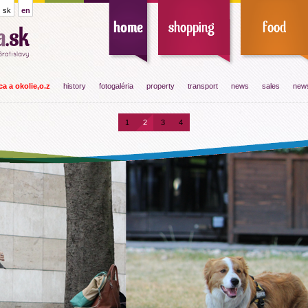
sk
en
a a okolie,o.z
history
fotogaléria
property
transport
news
sales
news
1
2
3
4