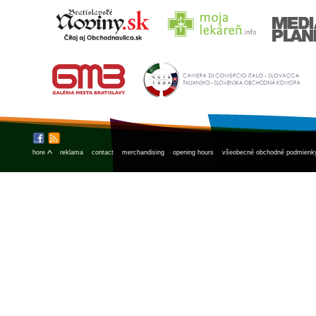
^
hore
reklama
contact
merchandising
opening hours
všeobecné obchodné podmienk