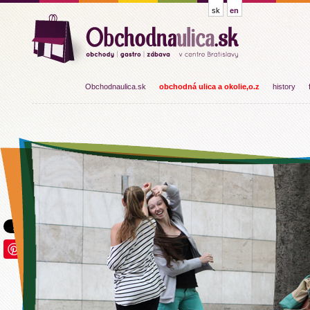
sk
en
Obchodnaulica.sk
obchodná ulica a okolie,o.z
history
Save