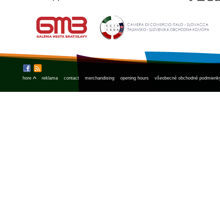
^
hore
reklama
contact
merchandising
opening hours
všeobecné obchodné podmienk