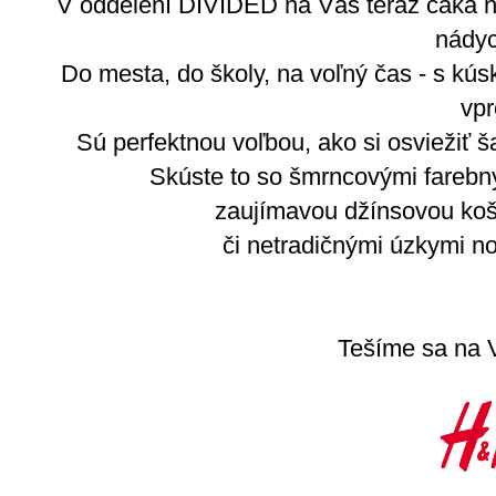
V oddelení DIVIDED na Vás teraz čaká n
nády
Do mesta, do školy, na voľný čas - s kús
vpr
Sú perfektnou voľbou, ako si osviežiť ša
Skúste to so šmrncovými farebný
zaujímavou džínsovou koš
či netradičnými úzkymi n
Tešíme sa na 