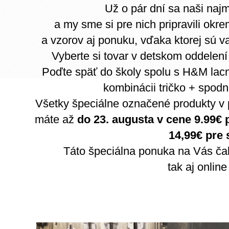
Už o pár dní sa naši najm
a my sme si pre nich pripravili okre
a vzorov aj ponuku, vďaka ktorej sú v
Vyberte si tovar v detskom oddelen
Poďte späť do školy spolu s H&M lacn
kombinácii tričko + spodn
Všetky špeciálne označené produkty v 
máte až
do 23. augusta v cene 9.99€ p
14,99€ pre s
Táto špeciálna ponuka na Vás ča
tak aj onlin