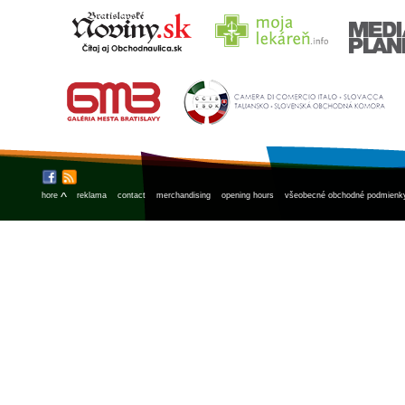
^
hore
reklama
contact
merchandising
opening hours
všeobecné obchodné podmienk