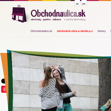
sk
en
Obchodnaulica.sk
obchodná ulica a okolie,o.z
history
Save