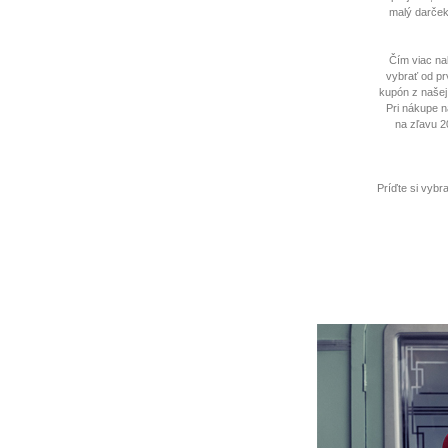
malý darček 
Čím viac na
vybrať od pr
kupón z našej
Pri nákupe n
na zľavu 2
Príďte si vybr