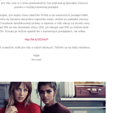
pre Vás sme si v tento predvianočný čas pripravili aj špeciálnu zľavovú
ponuku v každej kamennej predajni!
kúpite, tým lepšiu zľavu obdržíte! Príďte si do kamenných predajní H&M
vého do šiesteho decembra najnovšiu módu, ukážte pri pokladni zľavový
 Facebook fanúšikovskej stránky a odneste si Váš nákup za skvelú cenu.
ad 35€ od nás dostanete zľavu 15%, pri nákupe nad 50€ sa môžete tešiť
0%. Ponuku je možné uplatniť len v kamenných predajniach, nie online.
http://bit.ly/2fZhdsP
ať sviatočný outfit pre Vás a vašich blízkych. Tešíme sa na Vašu návštevu.
H&M
hm.com