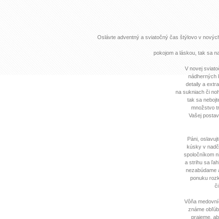
Oslávte adventný a sviatočný čas štýlovo v novýc
pokojom a láskou, tak sa na
V novej sviato
nádherných k
detaily a ext
na sukniach či noh
tak sa neboj
množstvo tr
Vašej postav
Páni, oslavuj
kúsky v nadč
spoločníkom ni
a strihu sa ľa
nezabúdame an
ponuku rozk
č
Vôňa medovníč
známe obľúbe
prajeme, aby