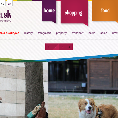
sk
en
a a okolie,o.z
history
fotogaléria
property
transport
news
sales
news
1
2
3
4