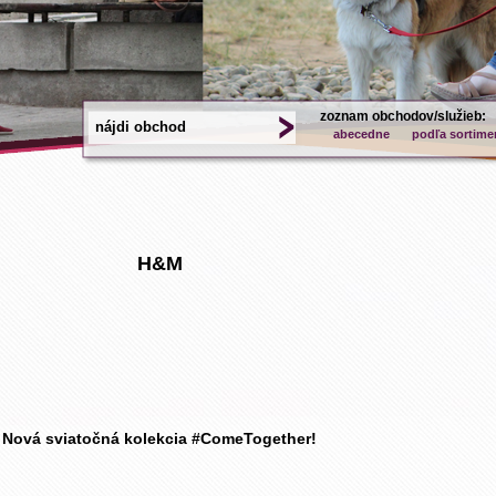
zoznam obchodov/služieb:
abecedne
podľa sortime
H&M
Nová sviatočná kolekcia #ComeTogether!