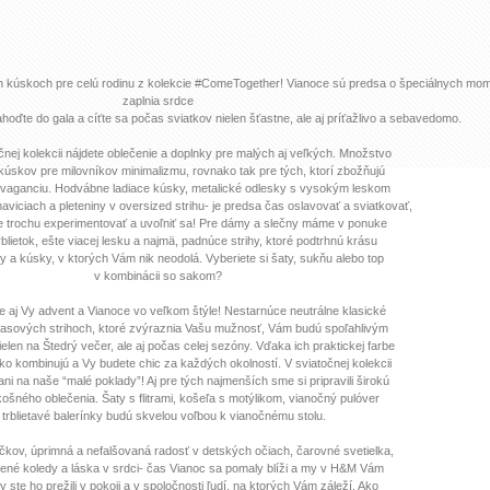
h kúskoch pre celú rodinu z kolekcie #ComeTogether! Vianoce sú predsa o špeciálnych mo
zaplnia srdce
hoďte do gala a cíťte sa počas sviatkov nielen šťastne, ale aj príťažlivo a sebavedomo.
čnej kolekcii nájdete oblečenie a doplnky pre malých aj veľkých. Množstvo
úskov pre milovníkov minimalizmu, rovnako tak pre tých, ktorí zbožňujú
ravaganciu. Hodvábne ladiace kúsky, metalické odlesky s vysokým leskom
aviciach a pleteniny v oversized strihu- je predsa čas oslavovať a sviatkovať,
te trochu experimentovať a uvoľniť sa! Pre dámy a slečny máme v ponuke
blietok, ešte viacej lesku a najmä, padnúce strihy, ktoré podtrhnú krásu
y a kúsky, v ktorých Vám nik neodolá. Vyberiete si šaty, sukňu alebo top
v kombinácii so sakom?
te aj Vy advent a Vianoce vo veľkom štýle! Nestarnúce neutrálne klasické
asových strihoch, ktoré zvýraznia Vašu mužnosť, Vám budú spoľahlivým
elen na Štedrý večer, ale aj počas celej sezóny. Vďaka ich praktickej farbe
hko kombinujú a Vy budete chic za každých okolností. V sviatočnej kolekcii
i na naše “malé poklady”! Aj pre tých najmenších sme si pripravili širokú
ošného oblečenia. Šaty s flitrami, košeľa s motýlikom, vianočný pulóver
i trblietavé balerínky budú skvelou voľbou k vianočnému stolu.
kov, úprimná a nefalšovaná radosť v detských očiach, čarovné svetielka,
né koledy a láska v srdci- čas Vianoc sa pomaly blíži a my v H&M Vám
 ste ho prežili v pokoji a v spoločnosti ľudí, na ktorých Vám záleží. Ako