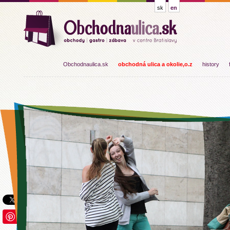
sk
en
Obchodnaulica.sk
obchodná ulica a okolie,o.z
history
Save