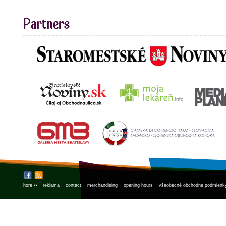
^
hore
reklama
contact
merchandising
opening hours
všeobecné obchodné podmienk