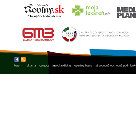
^
hore
reklama
contact
merchandising
opening hours
všeobecné obchodné podmienk