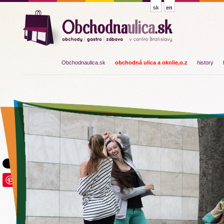
sk
en
Obchodnaulica.sk
obchodná ulica a okolie,o.z
history
Save