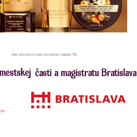
Viac informácií o tejto prevádzke nájdete
TU