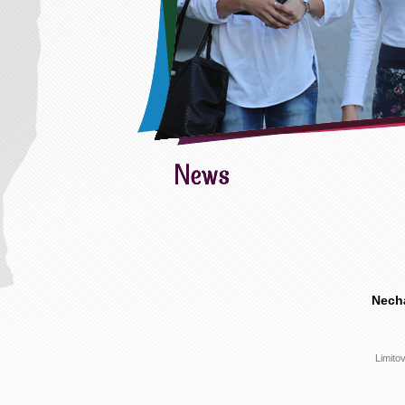
Necha
Limito