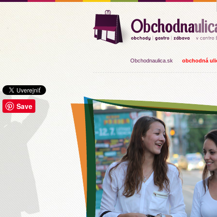
Obchodnaulica.sk
obchodná ulic
Save