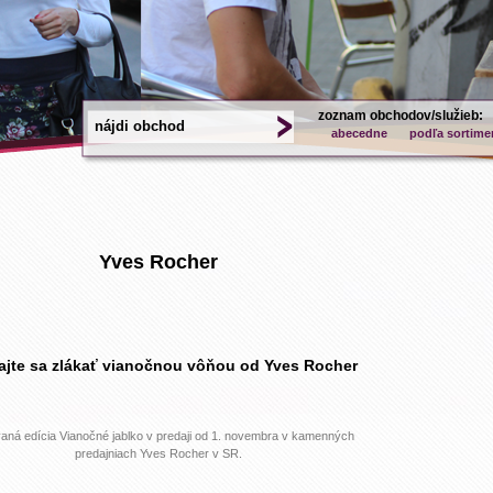
zoznam obchodov/služieb:
abecedne
podľa sortime
Yves Rocher
jte sa zlákať vianočnou vôňou od Yves Rocher
vaná edícia Vianočné jablko v predaji od 1. novembra v kamenných
predajniach Yves Rocher v SR.