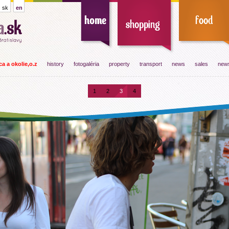
sk
en
a a okolie,o.z
history
fotogaléria
property
transport
news
sales
news
1
2
3
4