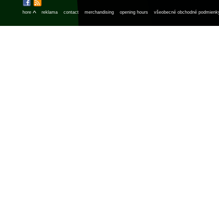
^
hore
reklama
contact
merchandising
opening hours
všeobecné obchodné podmienk