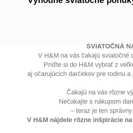
Výhodné sviatočné ponu
SVIATOČNÁ N
V H&M na vás čakajú sviatočné 
Príďte si do H&M vybrať z veľk
aj očarujúcich darčekov pre rodinu a 
Čakajú na vás rôzne v
Nečakajte s nákupom darč
– teraz je ten správny
V H&M nájdete rôzne inšpirácie na 