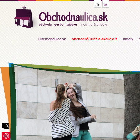
sk
en
Obchodnaulica.sk
obchodná ulica a okolie,o.z
history
Save