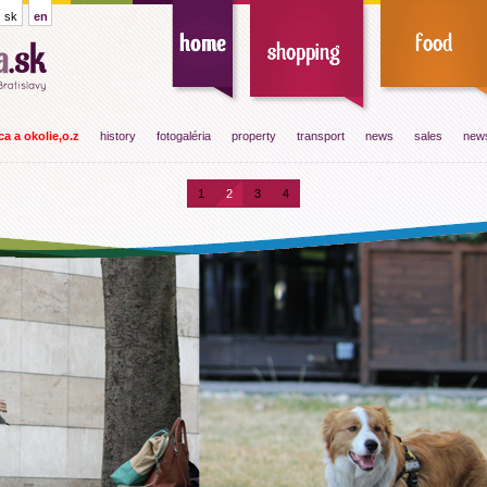
sk
en
a a okolie,o.z
history
fotogaléria
property
transport
news
sales
news
1
2
3
4