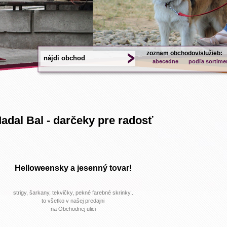
zoznam obchodov/služieb:
abecedne
podľa sortime
adal Bal - darčeky pre radosť
Helloweensky a jesenný tovar!
strigy, šarkany, tekvičky, pekné farebné skrinky..
to všetko v našej predajni
na Obchodnej ulici