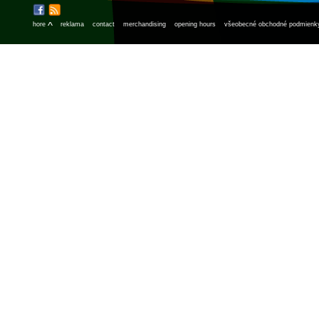
^
hore
reklama
contact
merchandising
opening hours
všeobecné obchodné podmienk