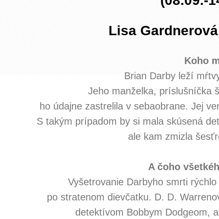
(08.09.-1
Lisa Gardnerová:
Koho m
Brian Darby leží mŕtv
Jeho manželka, príslušníčka š
ho údajne zastrelila v sebaobrane. Jej ve
S takým prípadom by si mala skúsená det
ale kam zmizla šesť
A čoho všetkéh
Vyšetrovanie Darbyho smrti rýchlo 
po stratenom dievčatku. D. D. Warrenov
detektívom Bobbym Dodgeom, aby