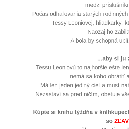
medzi príslušníkm
Počas odhaľovania starých rodinných ta
Tessy Leoniovej, hliadkarky, k
Naozaj ho zabil
A bola by schopná ublí
...aby si ju
Tessu Leoniovú to najhoršie ešte le
nemá sa koho obrátiť 
Má len jeden jediný cieľ a musí naň
Nezastaví sa pred ničím, obetuje vše
Kúpte si knihu týždňa v kníhkupec
so
ZĽAV