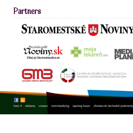
^
hore
reklama
contact
merchandising
opening hours
všeobecné obchodné podmienk