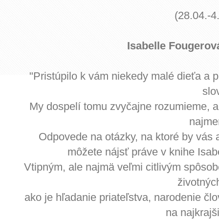
(28.04.-4
Isabelle Fougerov
"Pristúpilo k vám niekedy malé dieťa a p
slo
My dospelí tomu zvyčajne rozumieme, al
najme
Odpovede na otázky, na ktoré by vás 
môžete nájsť práve v knihe Isa
Vtipným, ale najmä veľmi citlivým spôso
životných
ako je hľadanie priateľstva, narodenie č
na najkrajš